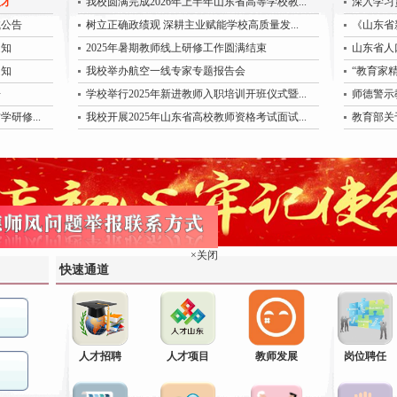
人才
我校圆满完成2026年上半年山东省高等学校教...
深入学习
试公告
树立正确政绩观 深耕主业赋能学校高质量发...
《山东省
通知
2025年暑期教师线上研修工作圆满结束
山东省人
通知
我校举办航空一线专家专题报告会
“教育家精
告
学校举行2025年新进教师入职培训开班仪式暨...
师德警示
研修...
我校开展2025年山东省高校教师资格考试面试...
教育部关
×关闭
快速通道
人才招聘
人才项目
教师发展
岗位聘任